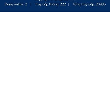
Đang online:
2
|
Truy cập tháng: 222
|
Tổng truy cập: 20985