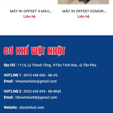
MÁY IN OFFSET 4 MÀU
MÁY IN OFFSET KOMORI
Liên hệ
Liên hệ
HEIDELBERG CD102-4
GS-226
CƠ KHÍ VIỆT NHẬT
Địa Chỉ
: 111A, Lý Thánh Tông , P.Tân Thới Hòa , Q.Tân Phú.
HOTLINE 1
: 0915 448 600 - Mr.Vũ
Email
: Vinamachine@gmail.com
HOTLINE 2
: 0932 640 699 - Mr.Nhật
Email
: Ckvietnhat68@gmail.com
Website
: ckvietnhat.com