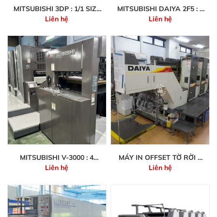
MITSUBISHI 3DP : 1/1 SIZE
MITSUBISHI DAIYA 2F5 : 5
Liên hệ
Liên hệ
72X102CM
MÀU 54-79CM
MITSUBISHI V-3000 : 4
MÁY IN OFFSET TỜ RỜI 4
Liên hệ
Liên hệ
MÀU - 75X105CM
MÀU MITSUBISHI DAIYA
3F-2