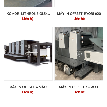
KOMORI LITHRONE GL540
MÁY IN OFFSET-RYOBI 920
Liên hệ
Liên hệ
– 5 MÀU + TRÁNG PHỦ
ONLINE
MÁY IN OFFSET 4 MÀU
MÁY IN OFFSET KOMORI
Liên hệ
Liên hệ
HEIDELBERG CD102-4
GS-226