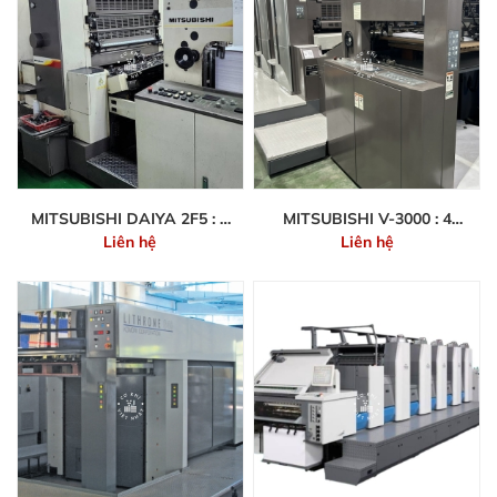
MITSUBISHI DAIYA 2F5 : 5
MITSUBISHI V-3000 : 4
Liên hệ
Liên hệ
MÀU 54-79CM
MÀU - 75X105CM