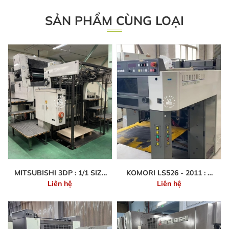
SẢN PHẨM CÙNG LOẠI
MITSUBISHI 3DP : 1/1 SIZE
KOMORI LS526 - 2011 : 5
Liên hệ
Liên hệ
72X102CM
MÀU 44 - 66CM